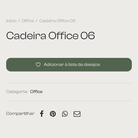
Início
/
Office
/
Cadeira Office 06
Cadeira Office 06
Adicionar à lista de desejos
Categoria:
Office
Compartilhar