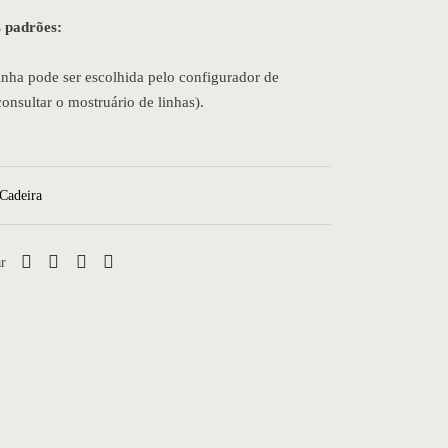
 padrões:
linha pode ser escolhida pelo configurador de
onsultar o mostruário de linhas).
Cadeira
r
Cadeira 08