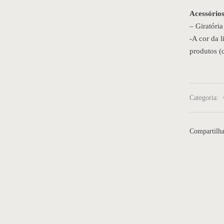
Acessórios
– Giratória
-A cor da 
produtos (c
Categoria:
Compartilha
deira 45
Cadeira 38