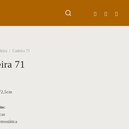
deira
/
Cadeira 71
ira 71
 72,5cm
to:
cas
etrostática