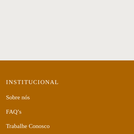
CADEIRA DESIGN
ASSINADO Medida:
48X86X57 Acabamento:
nozes fosco + tec. 737-A
(como foto)
INSTITUCIONAL
Sobre nós
FAQ’s
Trabalhe Conosco