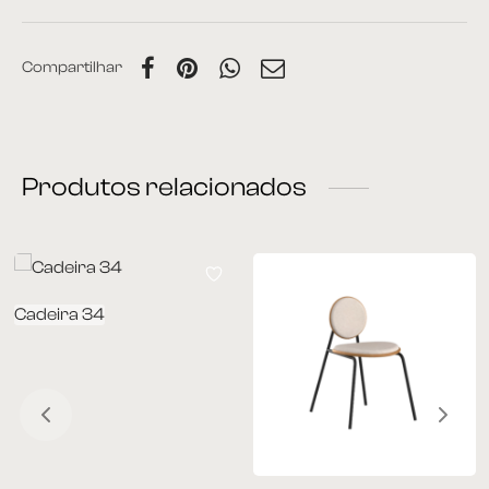
rona
Compartilhar
 | Home
Produtos relacionados
á Cama
nda | Área Externa
Cadeira 34