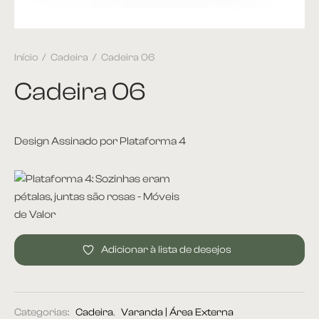
et
Início
/
Cadeira
/
Cadeira 06
ira
Cadeira 06
plementos
itório
Design Assinado por Plataforma 4
ntes
 Apoio e Lateral
 de Centro
Adicionar à lista de desejos
 de Jantar
ce
Categorias:
Cadeira
,
Varanda | Área Externa