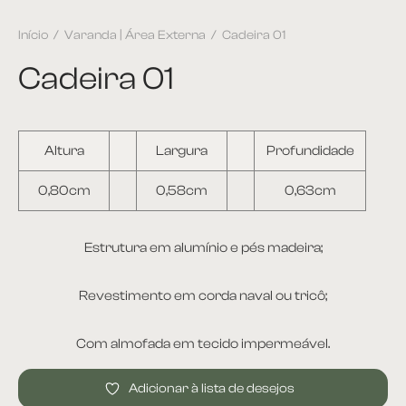
Início
/
Varanda | Área Externa
/
Cadeira 01
Cadeira 01
Altura
Largura
Profundidade
0,80cm
0,58cm
0,63cm
Estrutura em alumínio e pés madeira;
Revestimento em corda naval ou tricô;
Com almofada em tecido impermeável.
Adicionar à lista de desejos