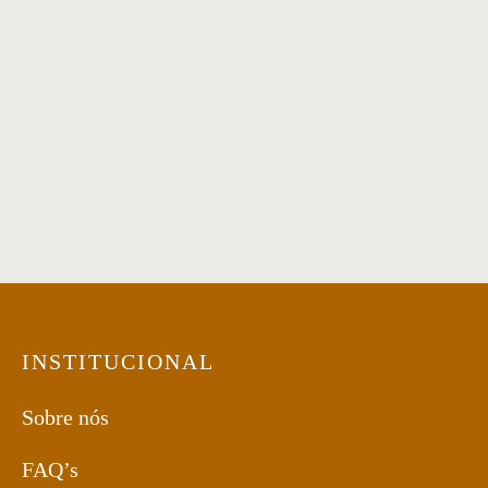
Ombrelone Summer
Sofá 20
Mestre Artesão
Poltrona 12
Banco 50
INSTITUCIONAL
Sobre nós
FAQ’s