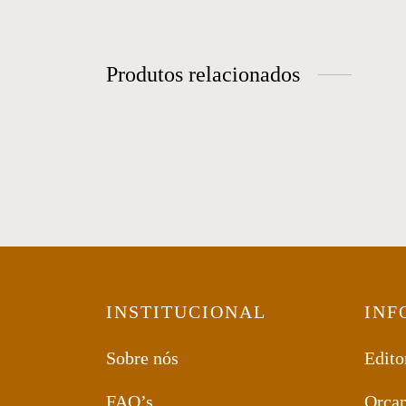
Produtos relacionados
Mesa Lateral 50
Ca
INSTITUCIONAL
INF
Sobre nós
Edito
FAQ’s
Orça