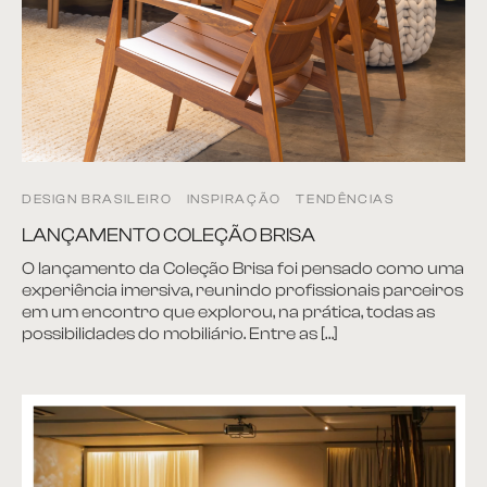
rona
 | Home
DESIGN BRASILEIRO
INSPIRAÇÃO
TENDÊNCIAS
LANÇAMENTO COLEÇÃO BRISA
á Cama
O lançamento da Coleção Brisa foi pensado como uma
experiência imersiva, reunindo profissionais parceiros
nda | Área Externa
em um encontro que explorou, na prática, todas as
possibilidades do mobiliário. Entre as […]