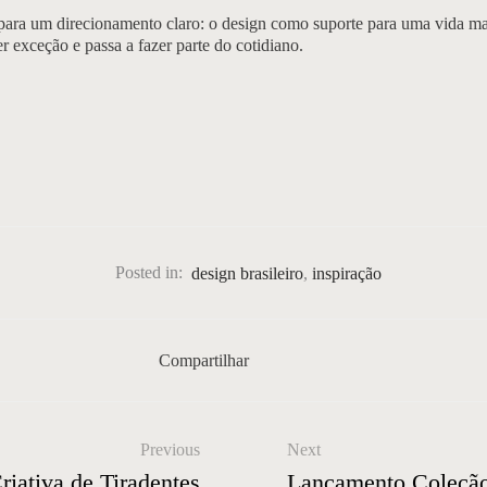
ara um direcionamento claro: o design como suporte para uma vida ma
er exceção e passa a fazer parte do cotidiano.
Posted in:
design brasileiro
,
inspiração
Compartilhar
Previous
Next
iativa de Tiradentes
Lançamento Coleção