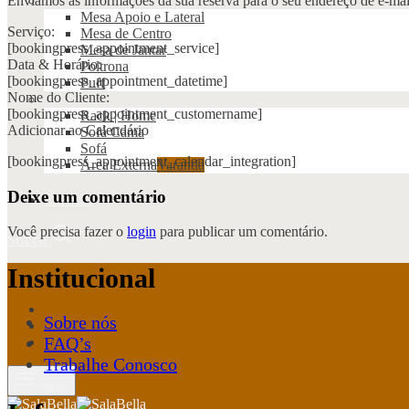
Enviamos as informações da sua reserva para o seu endereço de e-mai
Mesa Apoio e Lateral
Serviço:
Mesa de Centro
[bookingpress_appointment_service]
Mesa de Jantar
Data & Horário:
Poltrona
[bookingpress_appointment_datetime]
Puff
Nome do Cliente:
[bookingpress_appointment_customername]
Rack | Home
Adicionar ao Calendário
Sofá Cama
Sofá
[bookingpress_appointment_calendar_integration]
Área Externa
Varanda
Deixe um comentário
Editorial
Você precisa fazer o
login
para publicar um comentário.
Search
Institucional
Sobre nós
FAQ’s
Trabalhe Conosco
Menu