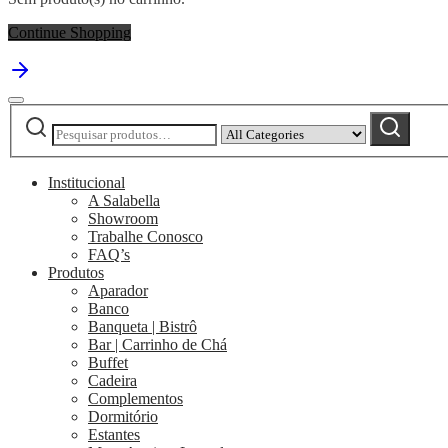
Continue Shopping
Pesquisar
Narrow
Pesquisar
por:
by
category:
Institucional
A Salabella
Showroom
Trabalhe Conosco
FAQ’s
Produtos
Aparador
Banco
Banqueta | Bistrô
Bar | Carrinho de Chá
Buffet
Cadeira
Complementos
Dormitório
Estantes