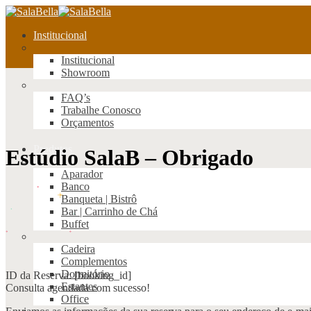
Institucional
Institucional
Showroom
FAQ’s
Trabalhe Conosco
Orçamentos
Produtos
Estúdio SalaB – Obrigado
Aparador
Banco
Banqueta | Bistrô
Bar | Carrinho de Chá
Buffet
Cadeira
Complementos
Dormitório
ID da Reserva:
[booking_id]
Estantes
Consulta agendada com sucesso!
Office