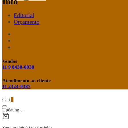
Info
Editorial
Orçamento
Vendas
11 9 8438-0038
Atendimento ao cliente
11 2324-9387
Cart
0
Updating…
Sem produto(s) no carrinho.