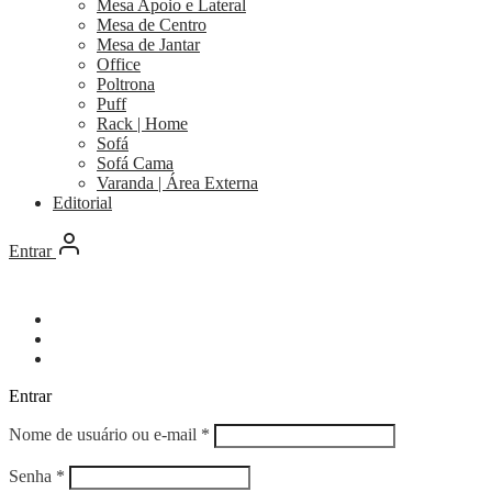
Mesa Apoio e Lateral
Mesa de Centro
Mesa de Jantar
Office
Poltrona
Puff
Rack | Home
Sofá
Sofá Cama
Varanda | Área Externa
Editorial
Entrar
Entrar
Obrigatório
Nome de usuário ou e-mail
*
Obrigatório
Senha
*