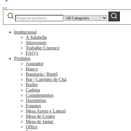
Pesquisar
Narrow
Pesquisar
por:
by
category:
Institucional
A Salabella
Showroom
Trabalhe Conosco
FAQ’s
Produtos
Aparador
Banco
Banqueta | Bistrô
Bar | Carrinho de Chá
Buffet
Cadeira
Complementos
Dormitório
Estantes
Mesa Apoio e Lateral
Mesa de Centro
Mesa de Jantar
Office