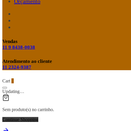
Orçamento
Vendas
11 9 8438-0038
Atendimento ao cliente
11 2324-9387
Cart
0
Updating…
Sem produto(s) no carrinho.
Continue Shopping