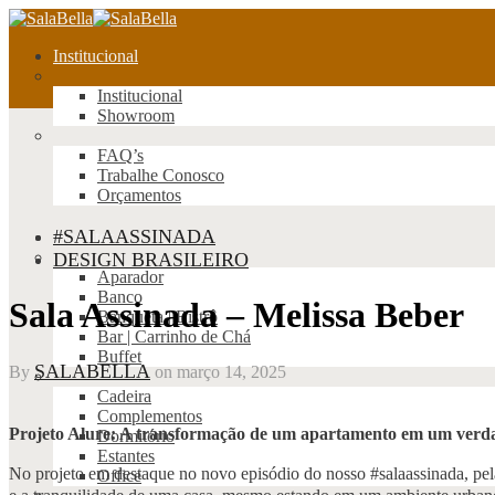
Institucional
Institucional
Showroom
FAQ’s
Trabalhe Conosco
Orçamentos
#SALAASSINADA
Produtos
DESIGN BRASILEIRO
Aparador
Banco
Sala Assinada – Melissa Beber
Banqueta | Bistrô
Bar | Carrinho de Chá
Buffet
SALABELLA
By
on
março 14, 2025
Cadeira
Complementos
Projeto Alure: A transformação de um apartamento em um verda
Dormitório
Estantes
No projeto em destaque no novo episódio do nosso #salaassinada, pel
Office