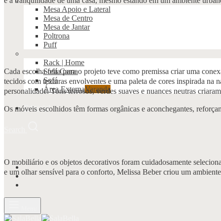
e a tranquilidade de uma casa, mesmo estando em um ambiente urban
Mesa Apoio e Lateral
Mesa de Centro
Mesa de Jantar
Poltrona
Puff
Rack | Home
Cada escolha feita para o projeto teve como premissa criar uma conex
Sofá Cama
Sofá
tecidos com texturas envolventes e uma paleta de cores inspirada na 
Área Externa
Varanda
personalidade. Tons terrosos, verdes suaves e nuances neutras criaram
Editorial
Os móveis escolhidos têm formas orgânicas e aconchegantes, reforçan
Search
O mobiliário e os objetos decorativos foram cuidadosamente selecion
e um olhar sensível para o conforto, Melissa Beber criou um ambiente 
Menu