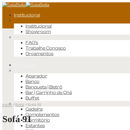
Institucional
Institucional
Showroom
FAQ’s
Trabalhe Conosco
Orçamentos
Produtos
Aparador
Banco
Banqueta | Bistrô
Bar | Carrinho de Chá
Buffet
Início
/
Sofá
/
Sofá 91
Cadeira
Complementos
Sofá 91
Dormitório
Estantes