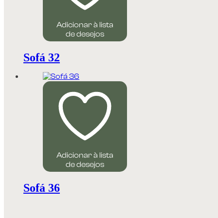
Adicionar à lista
de desejos
Sofá 32
Adicionar à lista
de desejos
Sofá 36