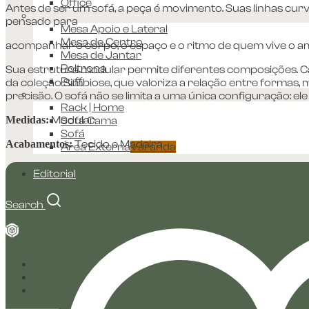
Office
Antes de ser um sofá, a peça é movimento. Suas linhas curv
pensado para
Mesa Apoio e Lateral
Mesa de Centro
acompanhar o corpo, o espaço e o ritmo de quem vive o a
Mesa de Jantar
Poltrona
Sua estrutura modular permite diferentes composições. Cada
Puff
da coleção Simbiose, que valoriza a relação entre formas,
precisão. O sofá não se limita a uma única configuração: el
Rack | Home
Medidas:
Modular
Sofá Cama
Sofá
Acabamentos:
Tecido e Madeira
Área Externa
Varanda
Editorial
Search