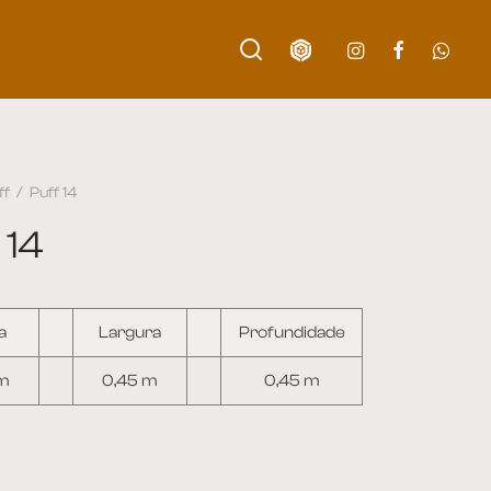
ff
/
Puff 14
 14
a
Largura
Profundidade
 m
0,45 m
0,45 m