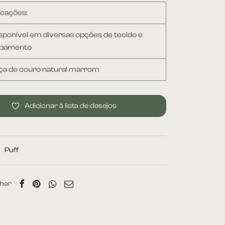
icações:
isponível em diversas opções de tecido e
abamento
lça de couro natural marrom
Adicionar à lista de desejos
:
Puff
har