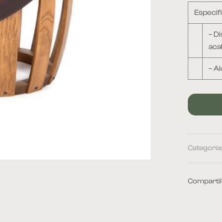
Especif
– D
ac
– A
Categoria
Compartil