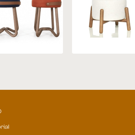
ff 02
Puff 04
O
rial