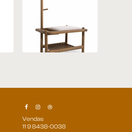
Banco Sapateira 29
Vendas
11 9 8438-0038