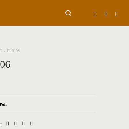
ff
/
Puff 06
 06
Puff
r