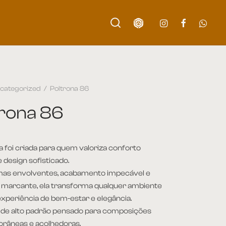
categorized
/
Poltrona 86
trona 86
a foi criada para quem valoriza conforto
 design sofisticado.
as envolventes, acabamento impecável e
marcante, ela transforma qualquer ambiente
periência de bem-estar e elegância.
o de alto padrão pensado para composições
râneas e acolhedoras.