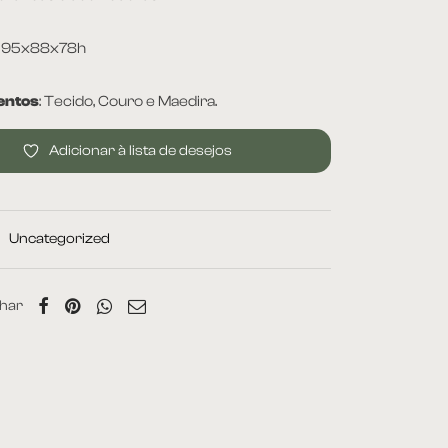
: 95x88x78h
ntos
: Tecido, Couro e Maedira.
Adicionar à lista de desejos
:
Uncategorized
har