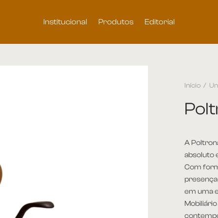
Institucional
Produtos
Editorial
Início
/
Un
Pol
A Poltron
absoluto e
Com form
presença 
em uma ex
Mobiliári
contempo