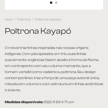
et
Início
/
Poltrona
/
Poltrona Kayapó
ira
Poltrona Kayapó
plementos
itório
O móvel traz linhas inspiradas nas nossas origens
indígenas. Com pés apoiados em trio, suas linhas
ntes
suavemente orgânicas fazem alusão à forma da flecha,
em contraponto com seu volume marcante, que a
 Apoio e Lateral
tornam versátil como cadeira ou poltrona. Seu design
contemporâneo traz a força de uma peça autoral única,
 de Centro
robusta em volume e com estrutura em linhas autênticas
e suaves.
 de Jantar
Medidas disponíveis:
69,5 X 64 X 71 cm
ce