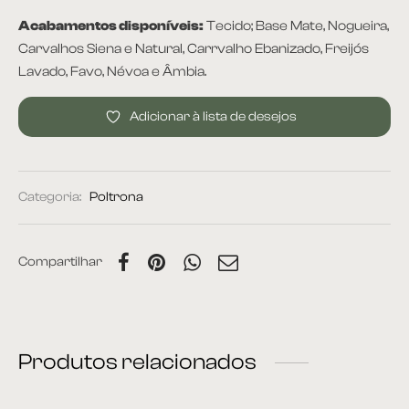
Acabamentos disponíveis:
Tecido; Base Mate, Nogueira,
rona
Carvalhos Siena e Natural, Carrvalho Ebanizado, Freijós
Lavado, Favo, Névoa e Âmbia.
Adicionar à lista de desejos
 | Home
Categoria:
Poltrona
á Cama
Compartilhar
nda | Área Externa
Produtos relacionados