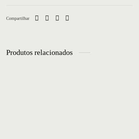
Compartilhar
Produtos relacionados
Poltrona 29
Poltrona 75
Medidas: 75,5 x 73 x 80 cm.
Poltrona 03
Poltrona 02