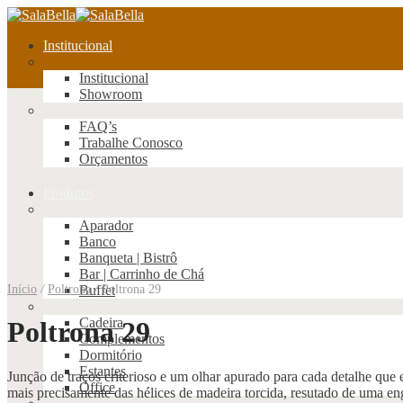
Institucional
Institucional
Showroom
FAQ’s
Trabalhe Conosco
Orçamentos
Produtos
Aparador
Banco
Banqueta | Bistrô
Bar | Carrinho de Chá
Início
/
Poltrona
Buffet
/
Poltrona 29
Cadeira
Poltrona 29
Complementos
Dormitório
Estantes
Junção de traços criterioso e um olhar apurado para cada detalhe que
Office
mais precisamente das hélices de madeira torcida, resutado de uma e