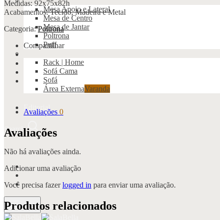
Medidas: 92x75x82h
Mesa Apoio e Lateral
Acabamentos: Tecido, Madeira e Metal
Mesa de Centro
Mesa de Jantar
Categoria:
Poltrona
Poltrona
Puff
Compartilhar
Rack | Home
Sofá Cama
Sofá
Área Externa
Varanda
Editorial
Avaliações
0
Search
Avaliações
Não há avaliações ainda.
Adicionar uma avaliação
Você precisa fazer
logged in
para enviar uma avaliação.
Produtos relacionados
Menu