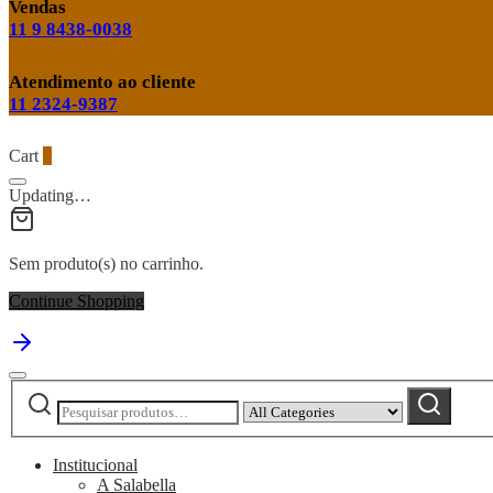
Vendas
11 9 8438-0038
Atendimento ao cliente
11 2324-9387
Cart
0
Updating…
Sem produto(s) no carrinho.
Continue Shopping
Pesquisar
Narrow
Pesquisar
por:
by
category:
Institucional
A Salabella