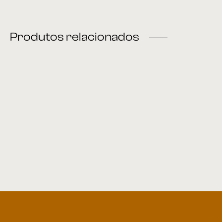
Produtos relacionados
Cadeira Office 02
Office 04
Cadeira Office 04
Cadeira 87