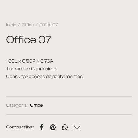
Início
/
Office
/
Office 07
Office 07
1,60L x 0,50P x 0,76A
Tampo em Couríssimo.
Consultar opções de acabamentos.
Categoria:
Office
Compartilhar