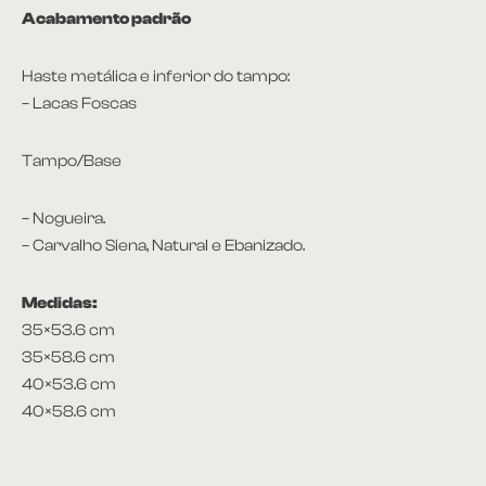
Acabamento padrão
Haste metálica e inferior do tampo:
– Lacas Foscas
Tampo/Base
– Nogueira.
– Carvalho Siena, Natural e Ebanizado.
Medidas:
35×53.6 cm
35×58.6 cm
40×53.6 cm
40×58.6 cm