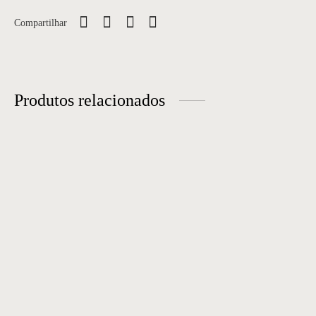
Compartilhar
Produtos relacionados
Mesa Lateral 43
Mesa Lateral 44
Mesa Lateral 10
Mesa Lateral 27