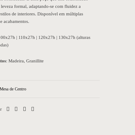
 leveza formal, adaptando-se com fluidez a
estilos de interiores. Disponível em múltiplas
 e acabamentos.
100x27h | 110x27h | 120x27h | 130x27h (alturas
adas)
tos
: Madeira, Granillite
Mesa de Centro
r