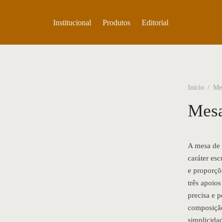
Institucional
Produtos
Editorial
Início
/
Me
Mesa
A mesa de 
caráter es
e proporçõ
três apoios
precisa e 
composição
simplicidad