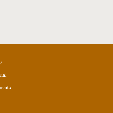
sa de centro 50
Mesa de Centro 21
O
rial
mento