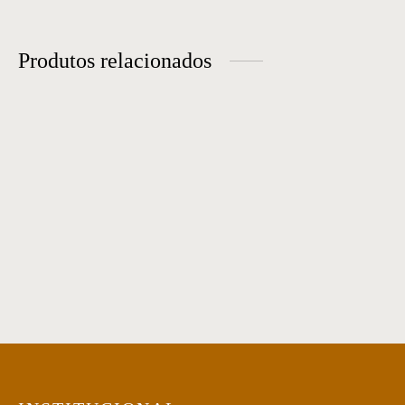
Produtos relacionados
Mesa de Centro 04
Mesa Centro 52
Mesa de centro 40
Mesa de centro 16