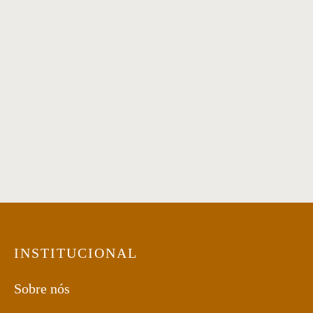
Sofá 02
Mesa Lateral 10
Estante 01
Cachepot 12
INSTITUCIONAL
Sobre nós