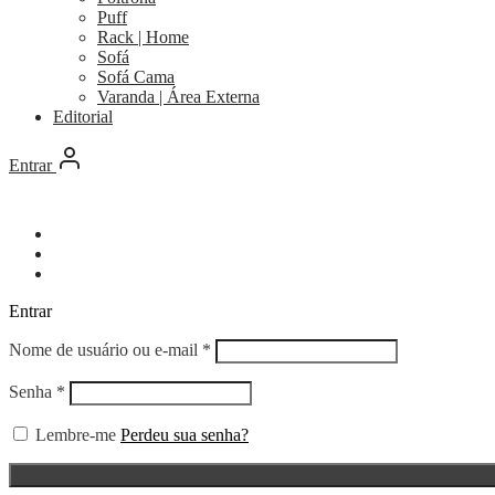
Puff
Rack | Home
Sofá
Sofá Cama
Varanda | Área Externa
Editorial
Entrar
Entrar
Obrigatório
Nome de usuário ou e-mail
*
Obrigatório
Senha
*
Lembre-me
Perdeu sua senha?