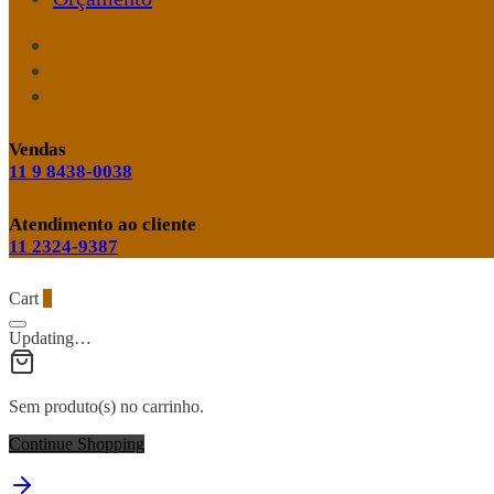
Vendas
11 9 8438-0038
Atendimento ao cliente
11 2324-9387
Cart
0
Updating…
Sem produto(s) no carrinho.
Continue Shopping