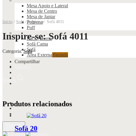
Mesa Apoio e Lateral
Mesa de Centro
Mesa de Jantar
Início
/
Sofá
/
Inspire-se: Sofá 4011
Poltrona
Puff
Inspire-se: Sofá 4011
Rack | Home
Sofá Cama
Sofá
Categoria:
Sofá
Área Externa
Varanda
Compartilhar
Editorial
Search
Produtos relacionados
Sofá 20
Menu