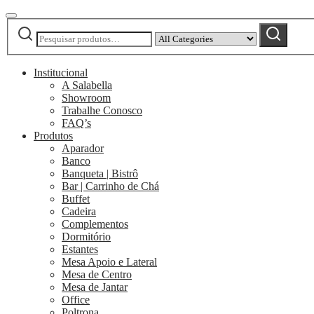
Pesquisar
Narrow
Pesquisar
por:
by
category:
Institucional
A Salabella
Showroom
Trabalhe Conosco
FAQ’s
Produtos
Aparador
Banco
Banqueta | Bistrô
Bar | Carrinho de Chá
Buffet
Cadeira
Complementos
Dormitório
Estantes
Mesa Apoio e Lateral
Mesa de Centro
Mesa de Jantar
Office
Poltrona