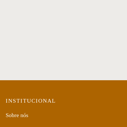
Bistrô 01
Banqueta 22
Banqueta 30
Banqueta 32
INSTITUCIONAL
Sobre nós