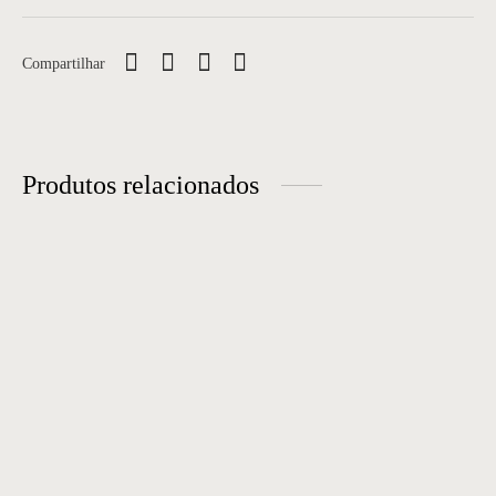
Compartilhar
Produtos relacionados
Banqueta 20
Banqueta 28
Banqueta 31
Bistrô 02