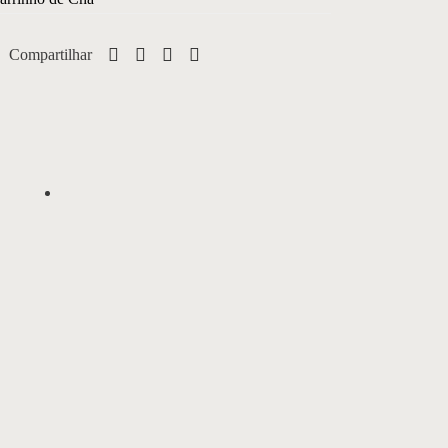
Compartilhar
Carrinho Bar 03
1,10L x 0,51P x 0,81A
Bar disponível em estrutura de metal e
tampos em MDF laqueado ou laminado.
os
Acabamento das bordas das rodas
al e
disponível somente em couro marrom.