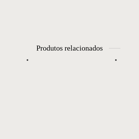
Produtos relacionados
Bar 01
Carr
Medidas:
1,20L x 0,50P x 0,95A
Acabamentos: