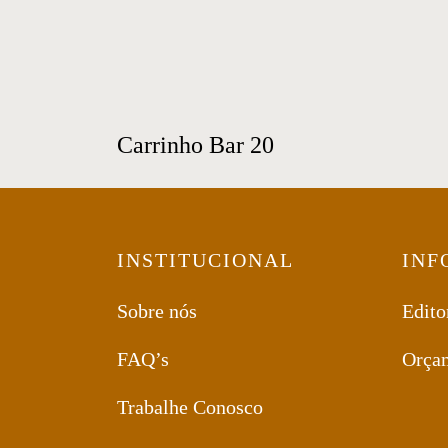
Ébano, Castanho, Cacau, Mel, Laca
Capucino, Laca Bronze, Laca Grafite.
Pé Metal: Preto, Grafite ou Dourado.
Carrinho Bar 20
INSTITUCIONAL
INF
Sobre nós
Edito
FAQ’s
Orça
Trabalhe Conosco