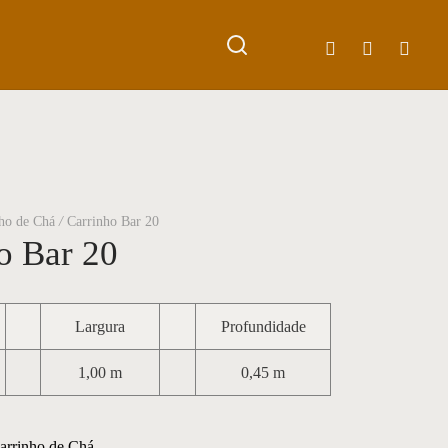
0
Cart
Updating…
Sem produto(s) no carrinho.
Continue Shopping
nho de Chá
/
Carrinho Bar 20
o Bar 20
Largura
Profundidade
1,00 m
0,45 m
Carrinho de Chá