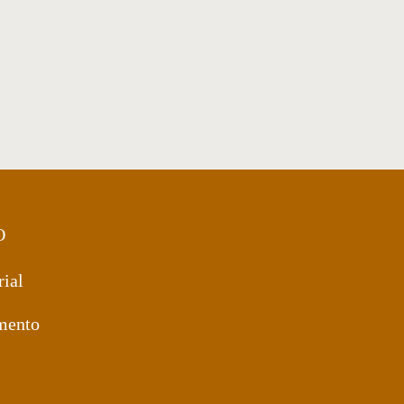
reconstituído. Contém rodinhas.
Medidas:
73x40x81h
Acabamentos:
Metal e Soleta d
O
rial
mento