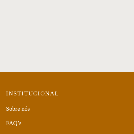
Cadeira 30
Cadeira 35
Cadeira 01
Cadeira 65
INSTITUCIONAL
Sobre nós
FAQ’s