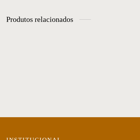
Produtos relacionados
Mesa de Cabeceira 17
Mesa de Cabeceira 07
Mesa de Cabeceira 19
Mini Cômoda 01
INSTITUCIONAL