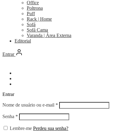
Office
Poltrona
Puff
Rack | Home
Sofá
Sofá Cama
Varanda | Área Externa
Editorial
Entrar
Entrar
Obrigatório
Nome de usuário ou e-mail
*
Obrigatório
Senha
*
Lembre-me
Perdeu sua senha?