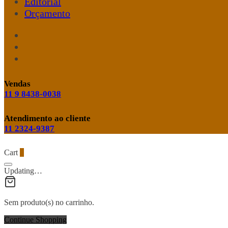
Editorial
Orçamento
Vendas
11 9 8438-0038
Atendimento ao cliente
11 2324-9387
Cart
0
Updating…
Sem produto(s) no carrinho.
Continue Shopping