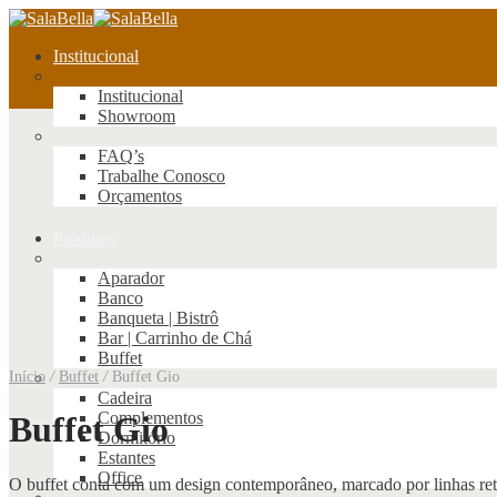
Institucional
Institucional
Showroom
FAQ’s
Trabalhe Conosco
Orçamentos
Produtos
Aparador
Banco
Banqueta | Bistrô
Bar | Carrinho de Chá
Buffet
Início
/
Buffet
/
Buffet Gio
Cadeira
Complementos
Buffet Gio
Dormitório
Estantes
Office
O buffet conta com um design contemporâneo, marcado por linhas retas