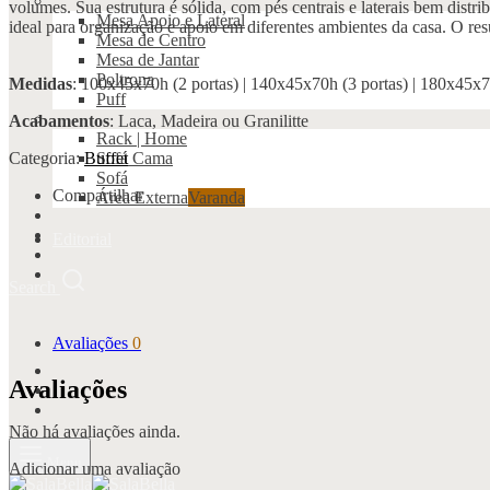
volumes. Sua estrutura é sólida, com pés centrais e laterais bem dist
Mesa Apoio e Lateral
ideal para organização e apoio em diferentes ambientes da casa. O re
Mesa de Centro
Mesa de Jantar
Poltrona
Medidas
: 100x45x70h (2 portas) | 140x45x70h (3 portas) | 180x45x7
Puff
Acabamentos
: Laca, Madeira ou Granilitte
Rack | Home
Categoria:
Buffet
Sofá Cama
Sofá
Compartilhar
Área Externa
Varanda
Editorial
Search
Avaliações
0
Avaliações
Não há avaliações ainda.
Menu
Adicionar uma avaliação