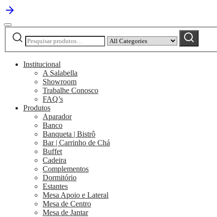
Pesquisar
Narrow
Pesquisar
por:
by
category:
Institucional
A Salabella
Showroom
Trabalhe Conosco
FAQ’s
Produtos
Aparador
Banco
Banqueta | Bistrô
Bar | Carrinho de Chá
Buffet
Cadeira
Complementos
Dormitório
Estantes
Mesa Apoio e Lateral
Mesa de Centro
Mesa de Jantar