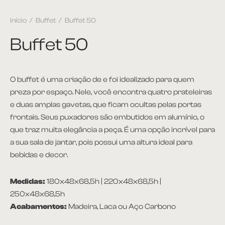
Início
/
Buffet
/
Buffet 50
Buffet 50
O buffet é uma criação de e foi idealizado para quem
preza por espaço. Nele, você encontra quatro prateleiras
e duas amplas gavetas, que ficam ocultas pelas portas
frontais. Seus puxadores são embutidos em alumínio, o
que traz muita elegância a peça. É uma opção incrível para
a sua sala de jantar, pois possui uma altura ideal para
bebidas e decor.
Medidas:
180x48x68,5h | 220x48x68,5h |
250x48x68,5h
Acabamentos:
Madeira, Laca ou Aço Carbono