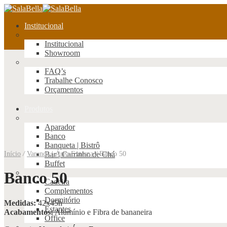
Institucional
Institucional
Showroom
FAQ’s
Trabalhe Conosco
Orçamentos
Produtos
Aparador
Banco
Banqueta | Bistrô
Início
/
Varanda | Área Externa
Bar | Carrinho de Chá
/
Banco 50
Buffet
Banco 50
Cadeira
Complementos
Dormitório
Medidas:
42x45h
Estantes
Acabamentos:
Alumínio e Fibra de bananeira
Office