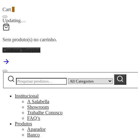
Cart
0
Updating…
Sem produto(s) no carrinho.
Continue Shopping
Pesquisar
Narrow
Pesquisar
por:
by
category:
Institucional
A Salabella
Showroom
Trabalhe Conosco
FAQ’s
Produtos
Aparador
Banco