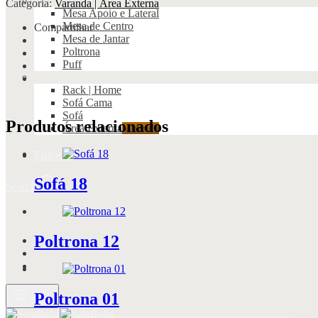
Categoria:
Varanda | Área Externa
Mesa Apoio e Lateral
Mesa de Centro
Compartilhar
Mesa de Jantar
Poltrona
Puff
Rack | Home
Sofá Cama
Sofá
Produtos relacionados
Área Externa
Varanda
Editorial
Sofá 18
Search
Poltrona 12
Poltrona 01
Menu