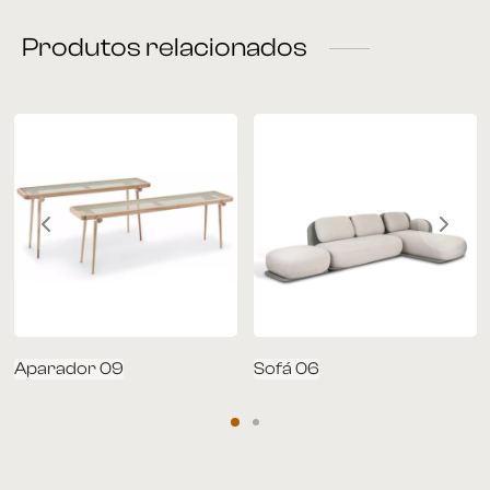
Produtos relacionados
rona
 | Home
á Cama
nda | Área Externa
Aparador 09
Sofá 06