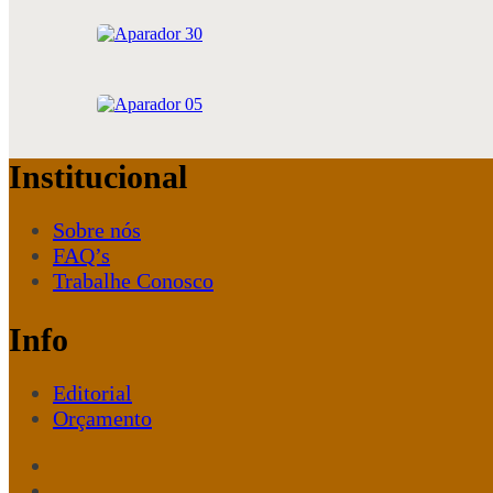
Aparador 30
Aparador 05
Institucional
Sobre nós
FAQ’s
Trabalhe Conosco
Info
Editorial
Orçamento