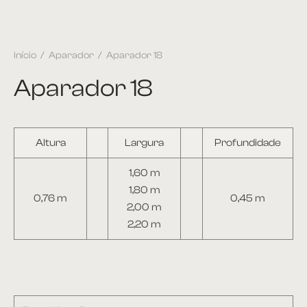
Início
/
Aparador
/
Aparador 18
Aparador 18
Altura
Largura
Profundidade
1,60 m
1,80 m
0,76 m
0,45 m
2,00 m
2,20 m