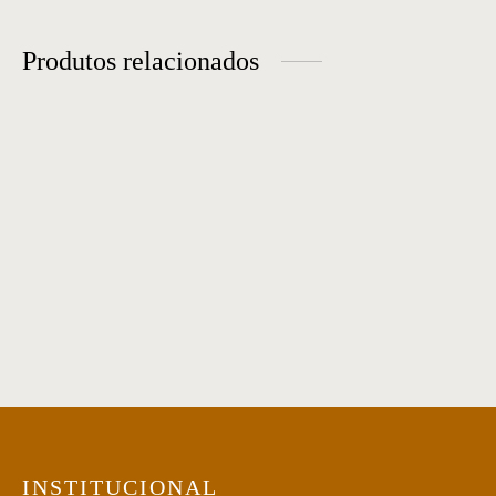
Produtos relacionados
Aparador 25
Aparador 03
Prateleira 78
Aparador 18
INSTITUCIONAL