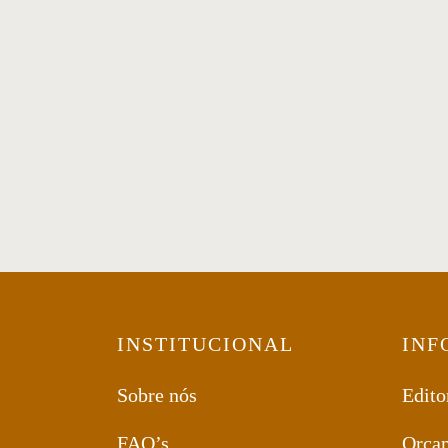
Sofá 82
INSTITUCIONAL
INF
Sobre nós
Edito
FAQ’s
Orça