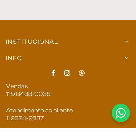
rona
INSTITUCIONAL
 | Home
INFO
á Cama
Vendas
nda | Área Externa
11 9 8438-0038
Atendimento ao cliente
11 2324-9387