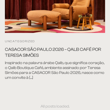
et
ira
plementos
UNCATEGORIZED
itório
CASACOR SÃO PAULO 2026 – QALB CAFÉ POR
TERESA SIMÕES
ntes
Inspirado na palavra árabe Qalb, que significa coração,
o Qalb Boutique Café, ambiente assinado por Teresa
 Apoio e Lateral
Simões para a CASACOR São Paulo 2026, nasce como
um convite à […]
 de Centro
 de Jantar
All posts loaded.
ce