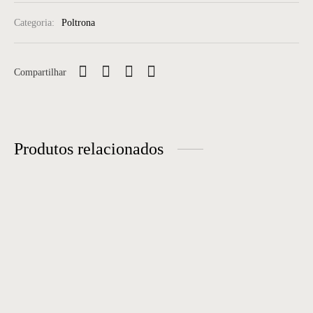
Categoria:
Poltrona
Compartilhar
Produtos relacionados
Poltrona 16
Poltrona 08
L0,78 X P0,74 X A0,71
Altura Assento 0,40 Estrutura
em Aço Carbono Laminado ou