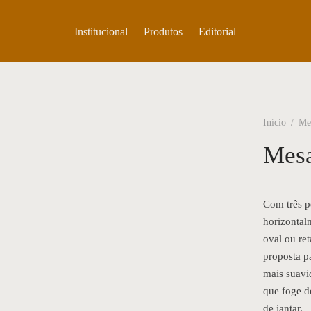
Institucional
Produtos
Editorial
Início
/
Mes
Mesa
Com três p
horizontal
oval ou re
proposta pa
mais suavi
que foge d
de jantar.