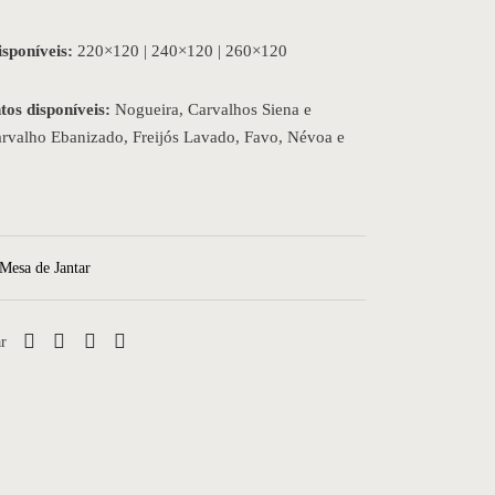
sponíveis:
220×120 | 240×120 | 260×120
os disponíveis:
Nogueira, Carvalhos Siena e
arvalho Ebanizado, Freijós Lavado, Favo, Névoa e
Mesa de Jantar
r