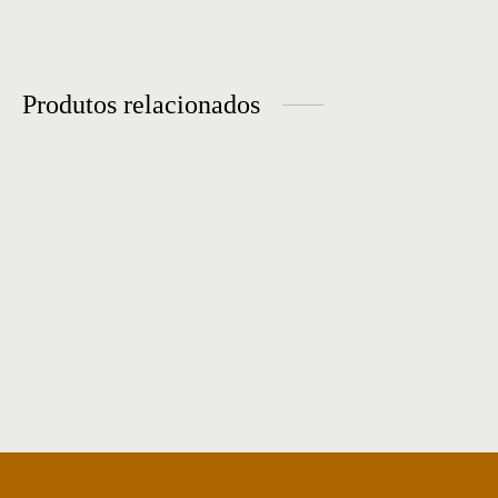
Produtos relacionados
Mesa de jantar 51
Mesa de Jantar 19
Mesa de Jantar 34
Mesa de Jantar 47