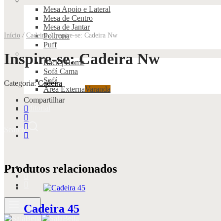
Mesa Apoio e Lateral
Mesa de Centro
Mesa de Jantar
Início
/
Cadeira
Poltrona
/
Inspire-se: Cadeira Nw
Puff
Inspire-se: Cadeira Nw
Rack | Home
Sofá Cama
Sofá
Categoria:
Cadeira
Área Externa
Varanda
Compartilhar
Editorial
Search
Produtos relacionados
Cadeira 45
Menu