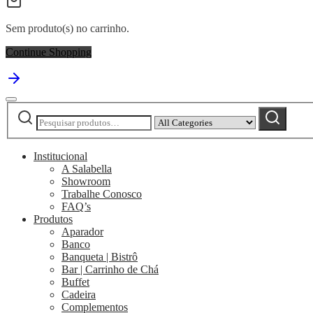
Sem produto(s) no carrinho.
Continue Shopping
Pesquisar
Narrow
Pesquisar
por:
by
category:
Institucional
A Salabella
Showroom
Trabalhe Conosco
FAQ’s
Produtos
Aparador
Banco
Banqueta | Bistrô
Bar | Carrinho de Chá
Buffet
Cadeira
Complementos