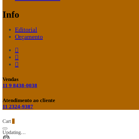
Info
Editorial
Orçamento
Vendas
11 9 8438-0038
Atendimento ao cliente
11 2324-9387
Cart
0
Updating…