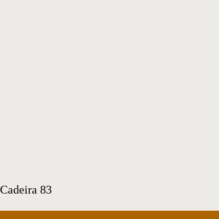
Cadeira 15
Dimensões:
0.50L x 0.55P x 0.82A
Cadeira 26
Cadeira 46
Cadeira 83