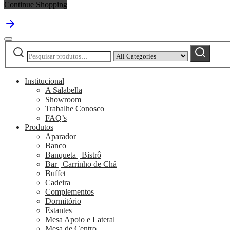
Continue Shopping
Pesquisar
Narrow
Pesquisar
por:
by
category:
Institucional
A Salabella
Showroom
Trabalhe Conosco
FAQ’s
Produtos
Aparador
Banco
Banqueta | Bistrô
Bar | Carrinho de Chá
Buffet
Cadeira
Complementos
Dormitório
Estantes
Mesa Apoio e Lateral
Mesa de Centro