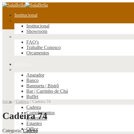
Institucional
Institucional
Showroom
FAQ’s
Trabalhe Conosco
Orçamentos
Produtos
Aparador
Banco
Banqueta | Bistrô
Bar | Carrinho de Chá
Buffet
Início
/
Cadeira
/
Cadeira 74
Cadeira
Complementos
Cadeira 74
Dormitório
Estantes
Office
Categoria:
Cadeira