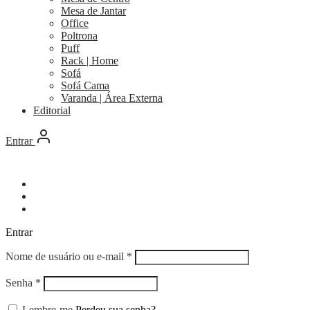
Mesa de Jantar
Office
Poltrona
Puff
Rack | Home
Sofá
Sofá Cama
Varanda | Área Externa
Editorial
Entrar
Entrar
Obrigatório
Nome de usuário ou e-mail
*
Obrigatório
Senha
*
Lembre-me
Perdeu sua senha?