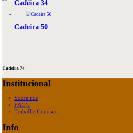
Cadeira 34
Cadeira 50
Cadeira 74
Institucional
Sobre nós
FAQ’s
Trabalhe Conosco
Info