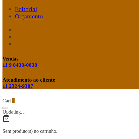
Editorial
Orçamento
Vendas
11 9 8438-0038
Atendimento ao cliente
11 2324-9387
Cart
0
Updating…
Sem produto(s) no carrinho.