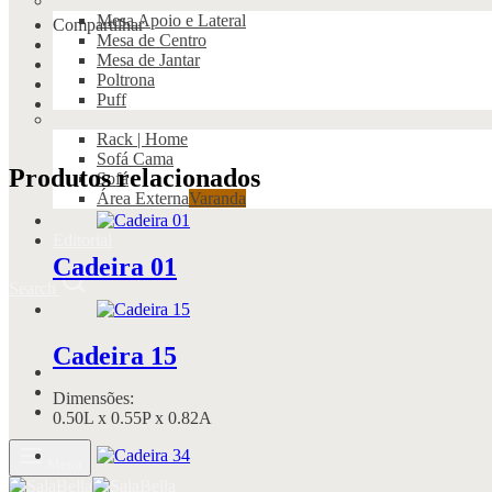
Mesa Apoio e Lateral
Compartilhar
Mesa de Centro
Mesa de Jantar
Poltrona
Puff
Rack | Home
Sofá Cama
Produtos relacionados
Sofá
Área Externa
Varanda
Editorial
Cadeira 01
Search
Cadeira 15
Dimensões:
0.50L x 0.55P x 0.82A
Menu