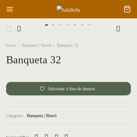
Início
/
Banqueta | Bistrô
/
Banqueta 32
Banqueta 32
Back
Back
TITUCIONAL
ODUTOS
Adicionar à lista de desejos
abella
ador
room
o
Categoria:
Banqueta | Bistrô
alhe Conosco
eta | Bistrô
s
 Carrinho de Chá