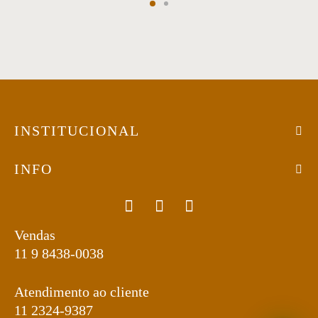
ona
 | Home
INSTITUCIONAL
INFO
 Cama
da | Área Externa
Vendas
11 9 8438-0038
Atendimento ao cliente
11 2324-9387