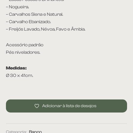
– Nogueira.
– Carvalhos Siena e Natural.
– Carvalho Ebanizado.
– Freijós Lavado, Névoa, Favo e Âmbia.
Acessório padrão
Pés niveladores.
Medidas:
Ø 30 x 41cm.
Adicionar à lista de desejos
Categoria:
Banco