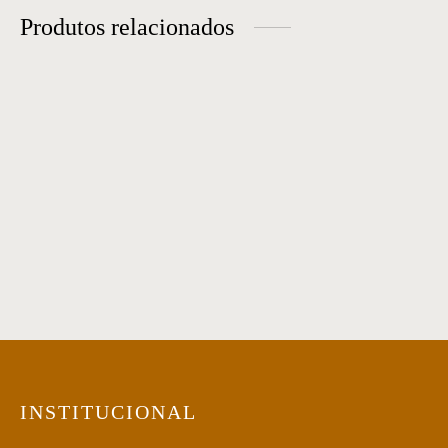
Produtos relacionados
Banco Erê
Banco Sapateira 29
Banco Jack
Banqueta 82
INSTITUCIONAL