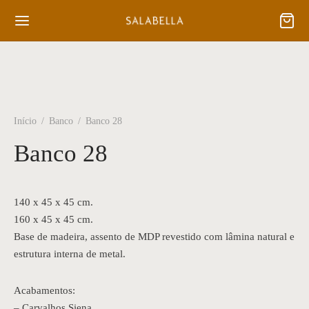
Início
/
Banco
/
Banco 28
Banco 28
140 x 45 x 45 cm.
160 x 45 x 45 cm.
Base de madeira, assento de MDP revestido com lâmina natural e
estrutura interna de metal.
Acabamentos:
– Carvalhos Siena.