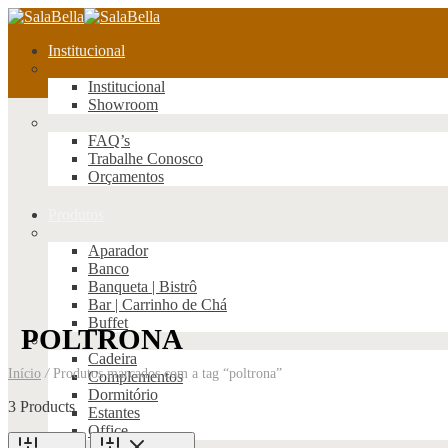
Institucional
Institucional
Showroom
FAQ’s
Trabalhe Conosco
Orçamentos
Produtos
Aparador
Banco
Banqueta | Bistrô
Bar | Carrinho de Chá
Buffet
POLTRONA
Cadeira
Início
/
Produtos marcados com a tag “poltrona”
Complementos
Dormitório
3 Products
Estantes
Office