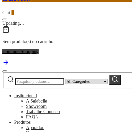
Cart
0
Updating…
Sem produto(s) no carrinho.
Continue Shopping
Pesquisar
Narrow
Pesquisar
por:
by
category:
Institucional
A Salabella
Showroom
Trabalhe Conosco
FAQ’s
Produtos
Aparador