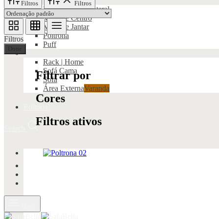
Filtros
Filtros
Mesa Apoio e Lateral
Mesa de Centro
Mesa de Jantar
Poltrona
Filtros
Puff
Done
Rack | Home
Sofá Cama
Filtrar por
Sofá
Área Externa
Varanda
Cores
Editorial
Filtros ativos
Search
Menu