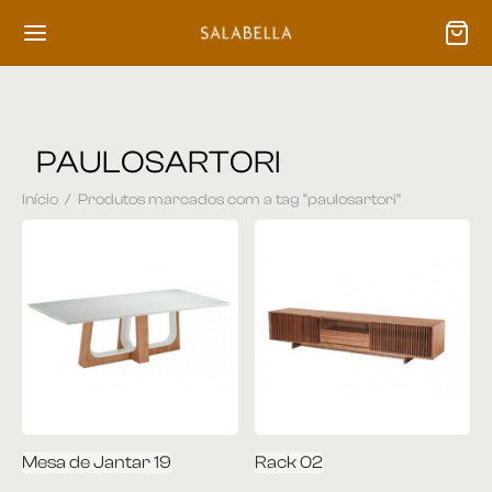
PAULOSARTORI
Início
/
Produtos marcados com a tag “paulosartori”
Back
Back
TITUCIONAL
ODUTOS
labella
rador
wroom
co
alhe Conosco
ueta | Bistrô
Mesa de Jantar 19
Rack 02
s
| Carrinho de Chá